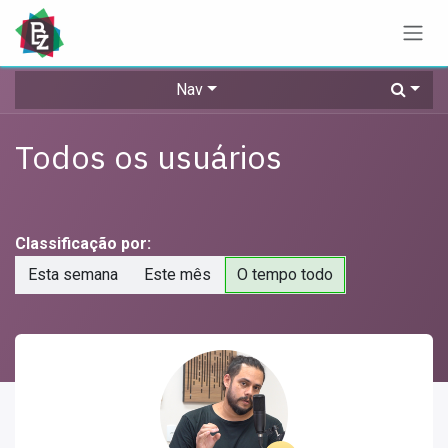
Pular para o conteúdo
Nav
Todos os usuários
Classificação por:
Esta semana
Este mês
O tempo todo